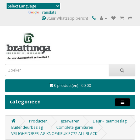
Powered by
Translate
Stuur Whatsapp bericht
0 product(en) - €0,00
categorieën
Producten
IJzerwaren
Deur - Raambeslag
Buitendeurbeslag
Complete garnituren
VEILIGHEIDSBESLAG KNOP/KRUK PC72 ALL BLACK