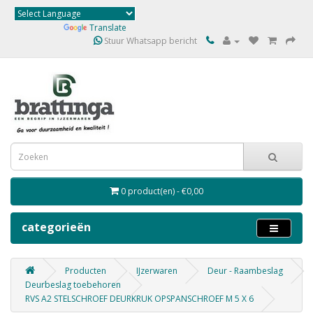
Powered by
Translate
Stuur Whatsapp bericht
0 product(en) - €0,00
categorieën
Producten
IJzerwaren
Deur - Raambeslag
Deurbeslag toebehoren
RVS A2 STELSCHROEF DEURKRUK OPSPANSCHROEF M 5 X 6