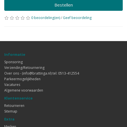
Bestellen
0 beoordeling(en)
/
Geef beoordeling
Informatie
Sponsoring
Verzending/Retournering
Over ons - (info@brattinga.nl) tel: 0513-412554
Parkeermogelijkheden
Vacatures
Algemene voorwaarden
Klantenservice
Retourneren
Sitemap
Extra
Merken