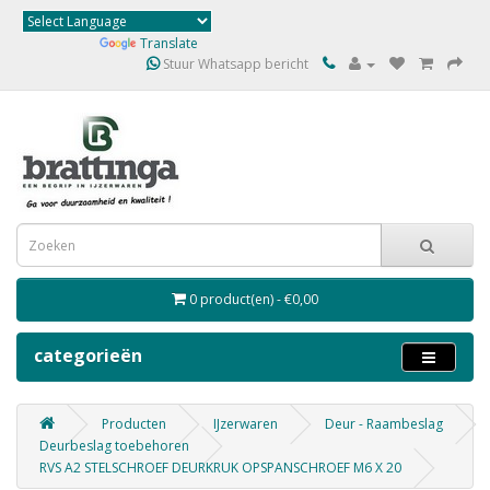
Powered by
Translate
Stuur Whatsapp bericht
0 product(en) - €0,00
categorieën
Producten
IJzerwaren
Deur - Raambeslag
Deurbeslag toebehoren
RVS A2 STELSCHROEF DEURKRUK OPSPANSCHROEF M6 X 20