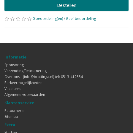
Bestellen
0 beoordeling(en)
/
Geef beoordeling
Informatie
Sponsoring
Verzending/Retournering
Over ons - (info@brattinga.nl) tel: 0513-412554
Parkeermogelijkheden
Vacatures
Algemene voorwaarden
Klantenservice
Retourneren
Sitemap
Extra
Merken