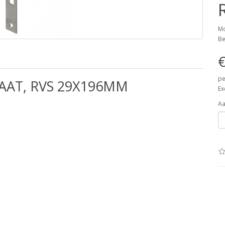
Mo
Be
€
pe
LAAT, RVS 29X196MM
Ex
Aa