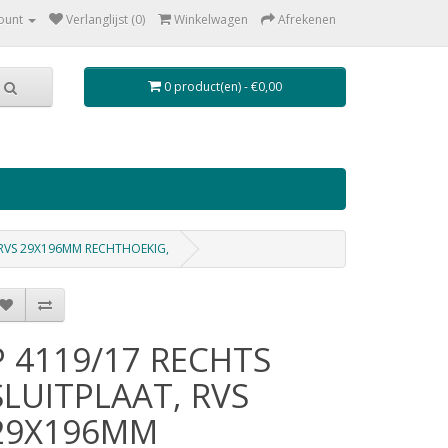
ount
Verlanglijst (0)
Winkelwagen
Afrekenen
0 product(en) - €0,00
, RVS 29X196MM RECHTHOEKIG,
P 4119/17 RECHTS
SLUITPLAAT, RVS
29X196MM