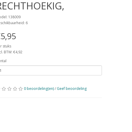
RECHTHOEKIG,
del: 138009
schikbaarheid: 6
5,95
r stuks
cl. BTW: €4,92
ntal
0 beoordeling(en)
/
Geef beoordeling