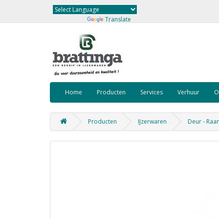
Powered by
Translate
Home
Producten
Services
Verhuur
O
Producten
IJzerwaren
Deur - Raa