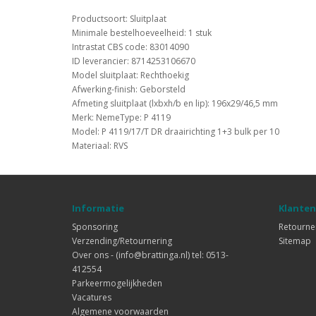
Productsoort: Sluitplaat
Minimale bestelhoeveelheid: 1 stuk
Intrastat CBS code: 83014090
ID leverancier: 8714253106670
Model sluitplaat: Rechthoekig
Afwerking-finish: Geborsteld
Afmeting sluitplaat (lxbxh/b en lip): 196x29/46,5 mm
Merk: NemeType: P 4119
Model: P 4119/17/T DR draairichting 1+3 bulk per 10
Materiaal: RVS
Informatie
Klanten
Sponsoring
Retourne
Verzending/Retournering
Sitemap
Over ons - (info@brattinga.nl) tel: 0513-
412554
Parkeermogelijkheden
Vacatures
Algemene voorwaarden