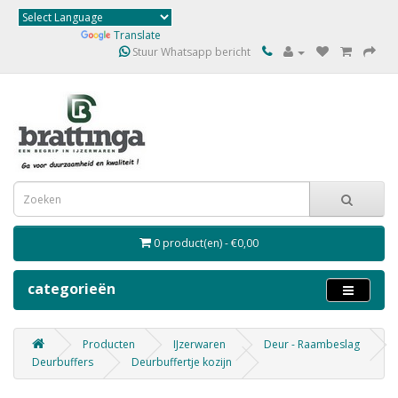
Powered by
Translate
Stuur Whatsapp bericht
0 product(en) - €0,00
categorieën
Producten
IJzerwaren
Deur - Raambeslag
Deurbuffers
Deurbuffertje kozijn