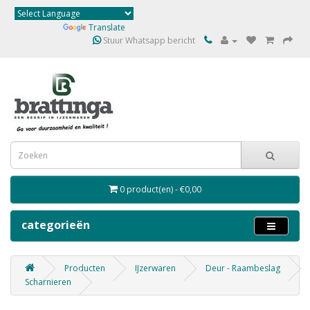
Powered by
Translate
Stuur Whatsapp bericht
0 product(en) - €0,00
categorieën
Producten
IJzerwaren
Deur - Raambeslag
Scharnieren