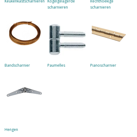
Keukenkastscharnieren
Kogelgelagerde
Rechthoekige
scharnieren
scharnieren
Bandscharnier
Paumelles
Pianoscharnier
Hengen