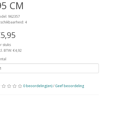
95 CM
del: 962357
schikbaarheid: 4
5,95
r stuks
cl. BTW: €4,92
ntal
0 beoordeling(en)
/
Geef beoordeling