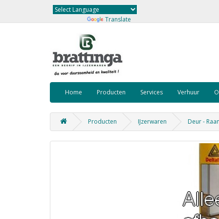
Powered by
Translate
Home
Producten
Services
Verhuur
O
Producten
IJzerwaren
Deur - Raa