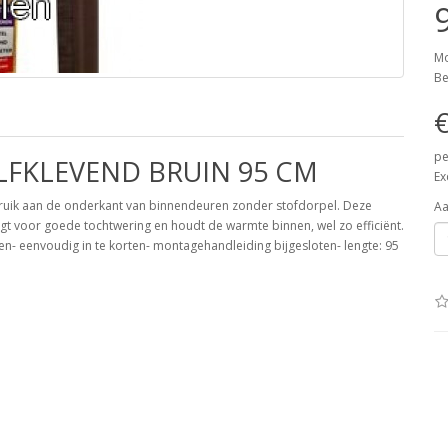
Mo
Be
€
pe
LFKLEVEND BRUIN 95 CM
Ex
bruik aan de onderkant van binnendeuren zonder stofdorpel. Deze
Aa
rgt voor goede tochtwering en houdt de warmte binnen, wel zo efficiënt.
ren- eenvoudig in te korten- montagehandleiding bijgesloten- lengte: 95