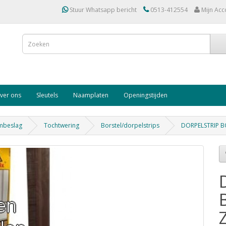
Stuur Whatsapp bericht
0513-412554
Mijn Acc
ver ons
Sleutels
Naamplaten
Openingstijden
mbeslag
Tochtwering
Borstel/dorpelstrips
DORPELSTRIP B