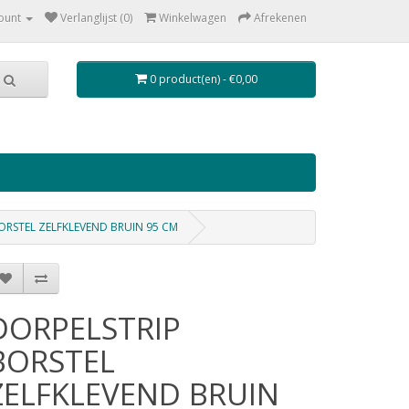
ount
Verlanglijst (0)
Winkelwagen
Afrekenen
0 product(en) - €0,00
ORSTEL ZELFKLEVEND BRUIN 95 CM
DORPELSTRIP
BORSTEL
ZELFKLEVEND BRUIN