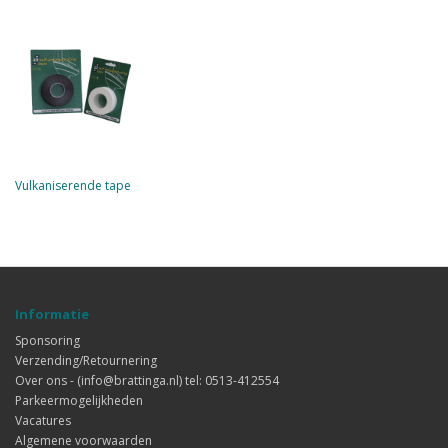
Vulkaniserende tape
Informatie
Sponsoring
Verzending/Retournering
Over ons - (info@brattinga.nl) tel: 0513-412554
Parkeermogelijkheden
Vacatures
Algemene voorwaarden