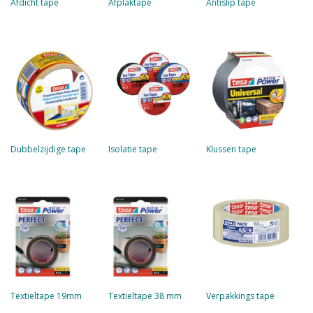
Afdicht tape
Afplaktape
Antislip tape
Dubbelzijdige tape
Isolatie tape
Klussen tape
Textieltape 19mm
Textieltape 38 mm
Verpakkings tape