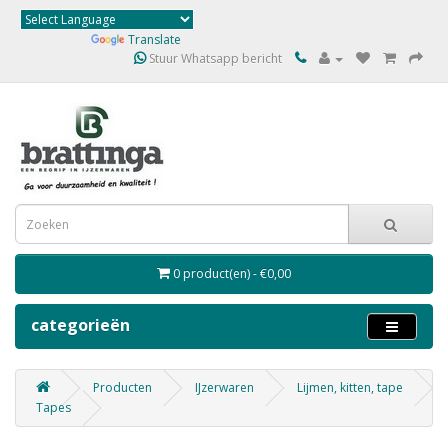
Powered by
Translate
Stuur Whatsapp bericht
0 product(en) - €0,00
categorieën
Producten
IJzerwaren
Lijmen, kitten, tape
Tapes