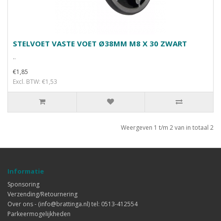
STELVOET VASTE VOET Ø38MM M8 X 30 ZWART
..
€1,85
Excl. BTW: €1,53
Weergeven 1 t/m 2 van in totaal 2
Informatie
Sponsoring
Verzending/Retournering
Over ons - (info@brattinga.nl) tel: 0513-412554
Parkeermogelijkheden