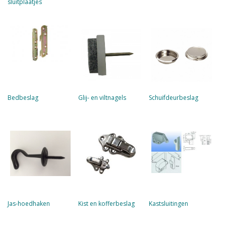
sluitplaatjes
Bedbeslag
Glij- en viltnagels
Schuifdeurbeslag
Jas-hoedhaken
Kist en kofferbeslag
Kastsluitingen