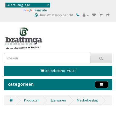
Powered by
Translate
Stuur Whatsapp bericht
0 product(en) - €0,00
categorieën
Producten
IJzerwaren
Meubelbeslag