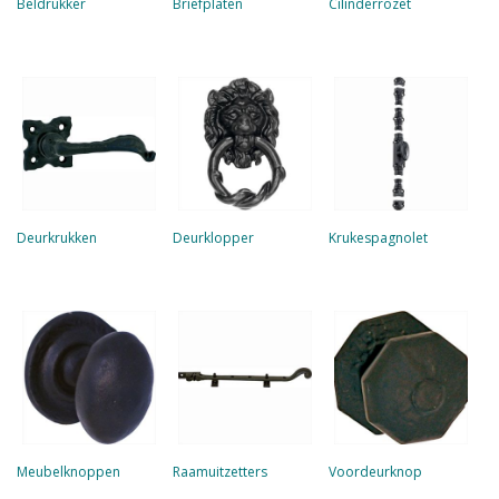
Beldrukker
Briefplaten
Cilinderrozet
Deurkrukken
Deurklopper
Krukespagnolet
Meubelknoppen
Raamuitzetters
Voordeurknop