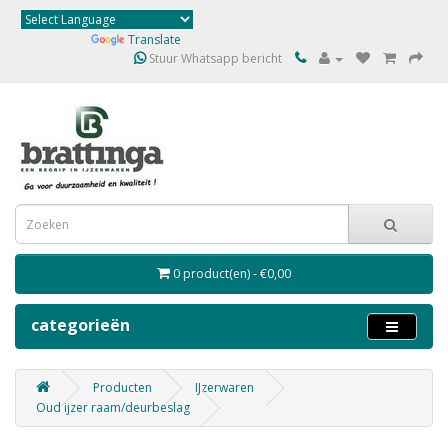
Powered by
Translate
Stuur Whatsapp bericht
0 product(en) - €0,00
categorieën
Producten
IJzerwaren
Oud ijzer raam/deurbeslag