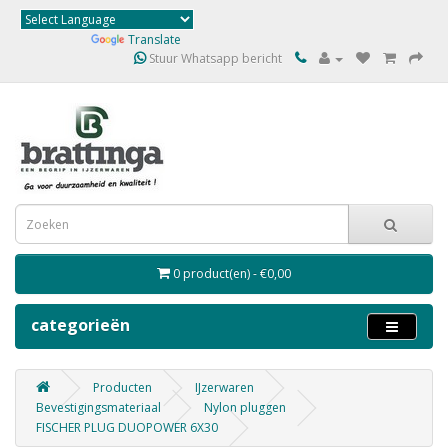
Powered by
Translate
Stuur Whatsapp bericht
0 product(en) - €0,00
categorieën
Producten
IJzerwaren
Bevestigingsmateriaal
Nylon pluggen
FISCHER PLUG DUOPOWER 6X30