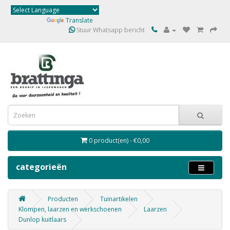
Powered by
Translate
Stuur Whatsapp bericht
0 product(en) - €0,00
categorieën
Producten
Tuinartikelen
Klompen, laarzen en werkschoenen
Laarzen
Dunlop kuitlaars