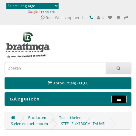
Powered by
Translate
Stuur Whatsapp bericht
0 product(en) - €0,00
categorieën
Producten
Tuinartikelen
Stelen en toebehoren
STEEL 2.4X130CM -TAUARI-