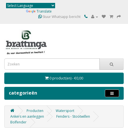
Powered by
Translate
Stuur Whatsapp bericht
0 product(en) - €0,00
categorieën
Producten
Watersport
Ankers en aanleggen
Fenders - Stootwillen
Bolfender