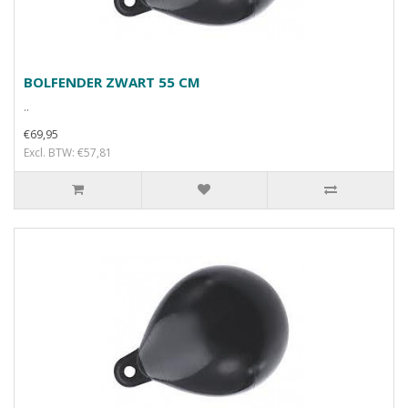
BOLFENDER ZWART 55 CM
..
€69,95
Excl. BTW: €57,81