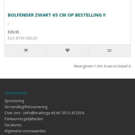
BOLFENDER ZWART 65 CM OP BESTELLING !!
..
€99,95
Excl. BTW: €82,60
Weergeven 1 t/m 4 van in totaal 4
Informatie
Sponsoring
Verzending/Retournering
Over ons - (info@brattinga.nl) tel: 0513-412554
Parkeermogelijkheden
Vacatures
Algemene voorwaarden