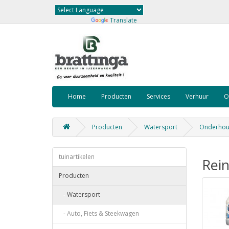
Powered by
Translate
Home
Producten
Services
Verhuur
O
Producten
Watersport
Onderhoud
tuinartikelen
Rein
Producten
- Watersport
- Auto, Fiets & Steekwagen