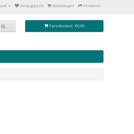
ount
Verlanglijst (0)
Winkelwagen
Afrekenen
0 product(en) - €0,00