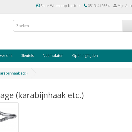
Stuur Whatsapp bericht
0513-412554
Mijn Acc
ver ons
Sleutels
Naamplaten
Openingstijden
arabijnhaak etc.)
age (karabijnhaak etc.)