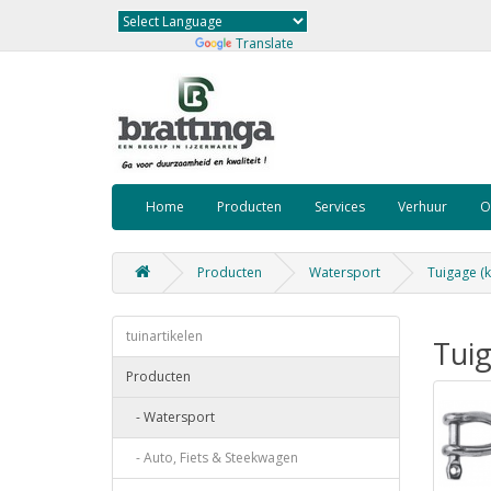
Powered by
Translate
Home
Producten
Services
Verhuur
O
Producten
Watersport
Tuigage (k
tuinartikelen
Tuig
Producten
- Watersport
- Auto, Fiets & Steekwagen