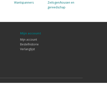
Wantspanners
Zeilogen/kousen en
gereedschap
Mijn account
Mijn account
Bestelhistorie
Verlanglijst