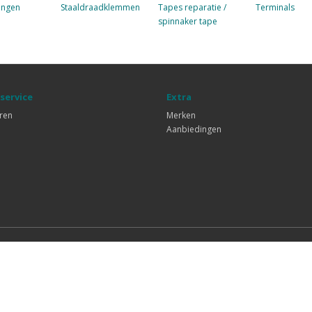
ingen
Staaldraadklemmen
Tapes reparatie /
Terminals
spinnaker tape
service
Extra
ren
Merken
Aanbiedingen