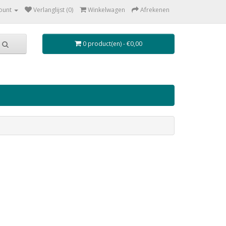
ount
Verlanglijst (0)
Winkelwagen
Afrekenen
0 product(en) - €0,00