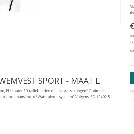
Mo
Be
€
pe
Ex
Aa
ZWEMVEST SPORT - MAAT L
nylon, PU coated? 3 taillebanden met Nexus sluitingen? Optimale
 voor dodemanskoord? Waterafvoersysteem? Volgens ISO 12402-5