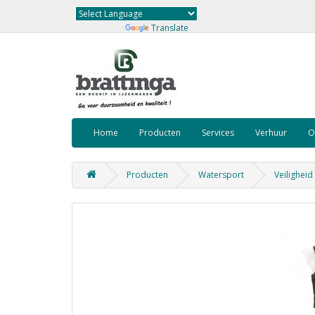
Powered by
Translate
Home
Producten
Services
Verhuur
O
Producten
Watersport
Veilighei