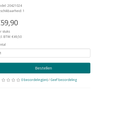
del: 20421024
schikbaarheid: 1
59,90
r stuks
cl. BTW: €49,50
ntal
Bestellen
0 beoordeling(en)
/
Geef beoordeling