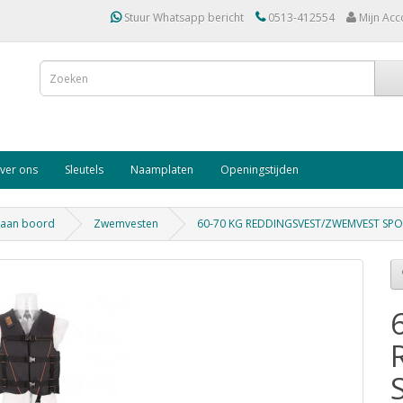
Stuur Whatsapp bericht
0513-412554
Mijn Acc
ver ons
Sleutels
Naamplaten
Openingstijden
d aan boord
Zwemvesten
60-70 KG REDDINGSVEST/ZWEMVEST SPO