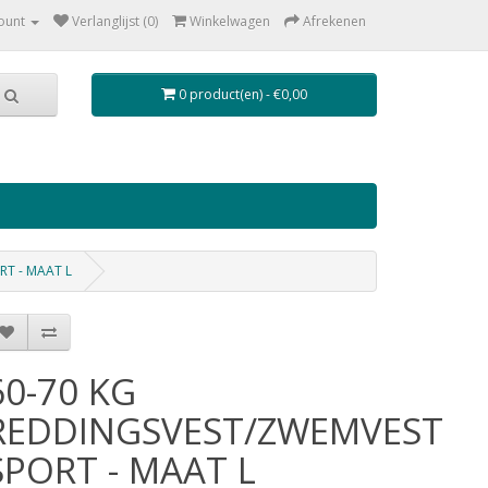
ount
Verlanglijst (0)
Winkelwagen
Afrekenen
0 product(en) - €0,00
RT - MAAT L
60-70 KG
REDDINGSVEST/ZWEMVEST
SPORT - MAAT L