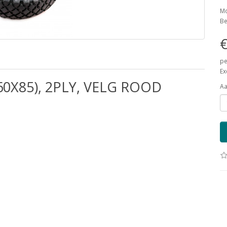
Mo
Be
€
pe
Ex
0X85), 2PLY, VELG ROOD
Aa