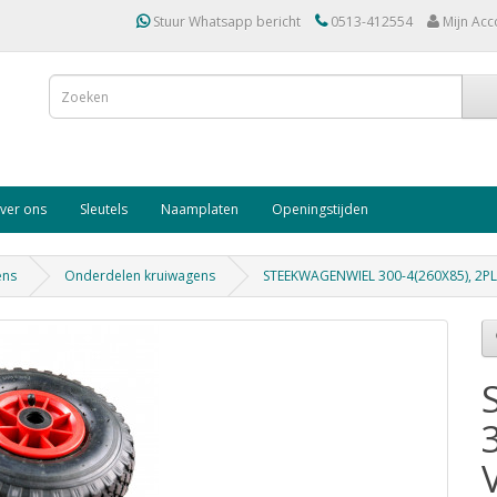
Stuur Whatsapp bericht
0513-412554
Mijn Acc
ver ons
Sleutels
Naamplaten
Openingstijden
ens
Onderdelen kruiwagens
STEEKWAGENWIEL 300-4(260X85), 2P