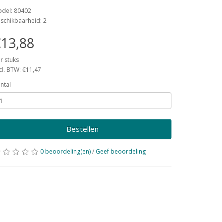
del: 80402
schikbaarheid: 2
13,88
r stuks
cl. BTW: €11,47
ntal
Bestellen
0 beoordeling(en)
/
Geef beoordeling