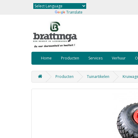
Powered by
Translate
Home
Producten
Services
Verhuur
O
Producten
Tuinartikelen
Kruiwag