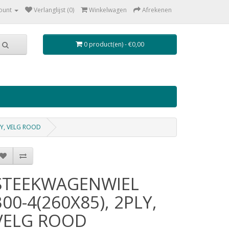
ount
Verlanglijst (0)
Winkelwagen
Afrekenen
0 product(en) - €0,00
LY, VELG ROOD
STEEKWAGENWIEL
300-4(260X85), 2PLY,
VELG ROOD