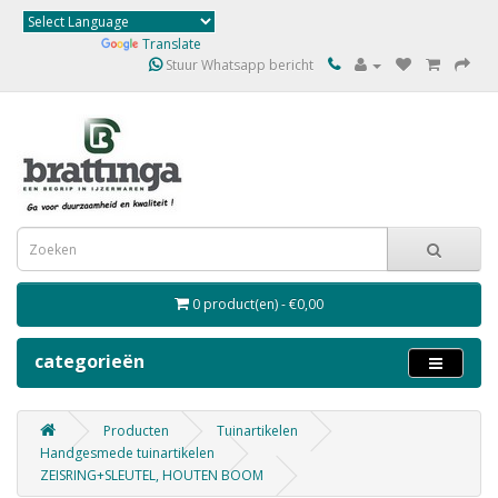
Powered by
Translate
Stuur Whatsapp bericht
0 product(en) - €0,00
categorieën
Producten
Tuinartikelen
Handgesmede tuinartikelen
ZEISRING+SLEUTEL, HOUTEN BOOM