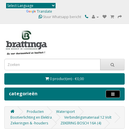
Powered by
Translate
Stuur Whatsapp bericht
0 product(en) - €0,00
categorieën
Producten
Watersport
Bootverlichting en Elektra
Verbindingsmateriaal 12 Volt
Zekeringen & -houders
ZEKERING BOSCH 16A (4)