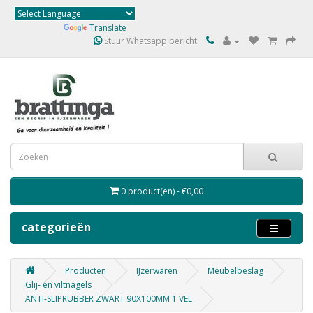
Powered by
Translate
Stuur Whatsapp bericht
0 product(en) - €0,00
categorieën
Producten
IJzerwaren
Meubelbeslag
Glij- en viltnagels
ANTI-SLIPRUBBER ZWART 90X100MM 1 VEL