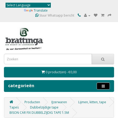
Powered by
Translate
Stuur Whatsapp bericht
0 product(en) - €0,00
categorieën
Producten
IJzerwaren
Lijmen, kitten, tape
Tapes
Dubbelzijdige tape
BISON CAR FIX DUBBELZIJDIG TAPE 1.5M