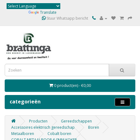
Powered by
Translate
Stuur Whatsapp bericht
0 product(en) - €0,00
categorieën
Producten
Gereedschappen
Accessoires elektrisch gereedschap
Boren
Metaalboren
Cobalt boren
COBALT METAALBOOR 6.0MM KOKER