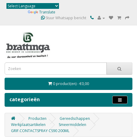
Powered by
Translate
Stuur Whatsapp bericht
0 product(en) - €0,00
categorieën
Producten
Gereedschappen
Werkplaatsartikelen
Smeermiddelen
GRIF.CONTACTSPRAY CS90 200ML