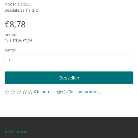
Model: 107555
Beschikbaarheid: 2
€8,78
per bus
Excl. BTW: €7,26
Aantal
Bestellen
0 beoordeling(en)
/
Geef beoordeling
Informatie