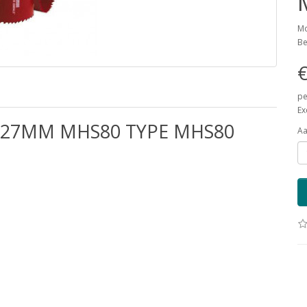
Mo
Be
€
pe
Ex
127MM MHS80 TYPE MHS80
Aa