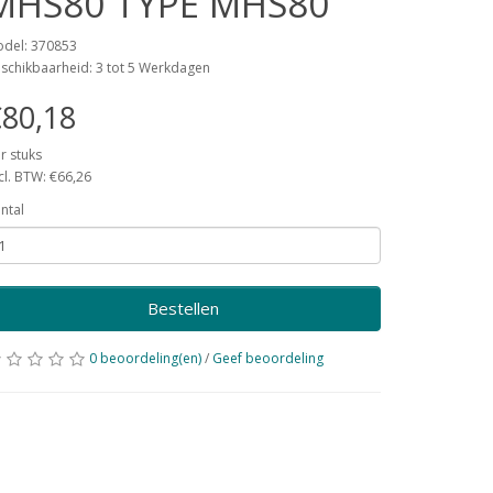
MHS80 TYPE MHS80
del: 370853
schikbaarheid: 3 tot 5 Werkdagen
80,18
r stuks
cl. BTW: €66,26
ntal
Bestellen
0 beoordeling(en)
/
Geef beoordeling