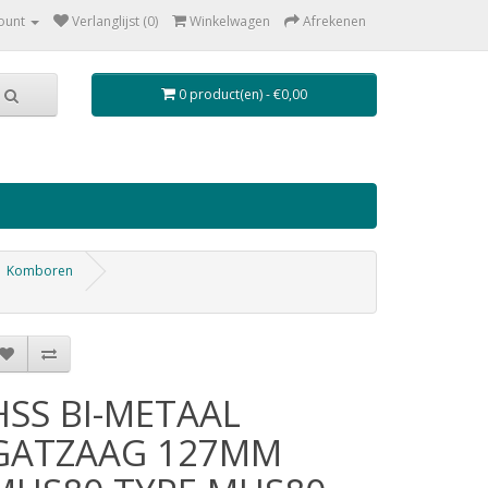
ount
Verlanglijst (0)
Winkelwagen
Afrekenen
0 product(en) - €0,00
Komboren
HSS BI-METAAL
GATZAAG 127MM