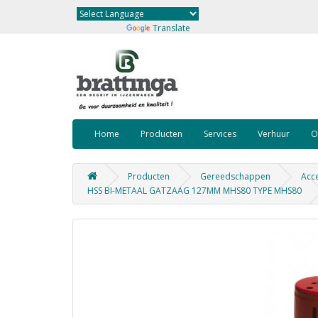
Powered by
Translate
Home
Producten
Services
Verhuur
O
Producten
Gereedschappen
Acce
HSS BI-METAAL GATZAAG 127MM MHS80 TYPE MHS80