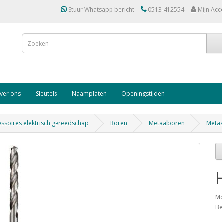
Stuur Whatsapp bericht
0513-412554
Mijn Acc
ver ons
Sleutels
Naamplaten
Openingstijden
ssoires elektrisch gereedschap
Boren
Metaalboren
Metaa
Mo
Be