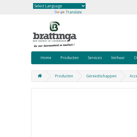
Powered by
Translate
Home
Producten
Services
Verhuur
O
Producten
Gereedschappen
Acce