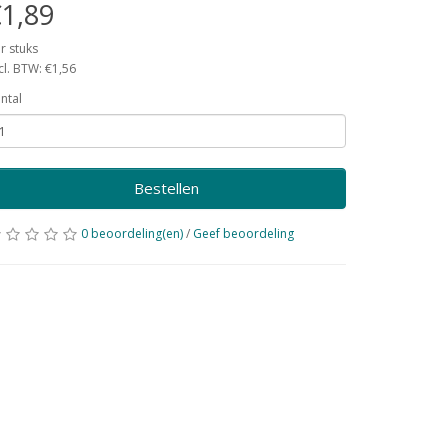
1,89
r stuks
cl. BTW: €1,56
ntal
Bestellen
0 beoordeling(en)
/
Geef beoordeling