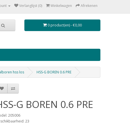
ount
Verlanglijst (0)
Winkelwagen
Afrekenen
0 product(en) - €0,00
lboren hss los
HSS-G BOREN 0.6 PRE
HSS-G BOREN 0.6 PRE
del: 205006
schikbaarheid: 23