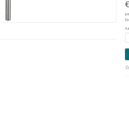
€
pe
Ex
Aa