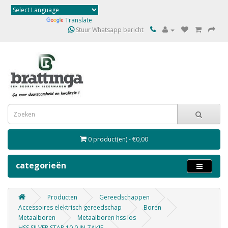
Powered by
Translate
Stuur Whatsapp bericht
0 product(en) - €0,00
categorieën
Producten
Gereedschappen
Accessoires elektrisch gereedschap
Boren
Metaalboren
Metaalboren hss los
HSS SILVER STAR 10.0 IN ZAKJE