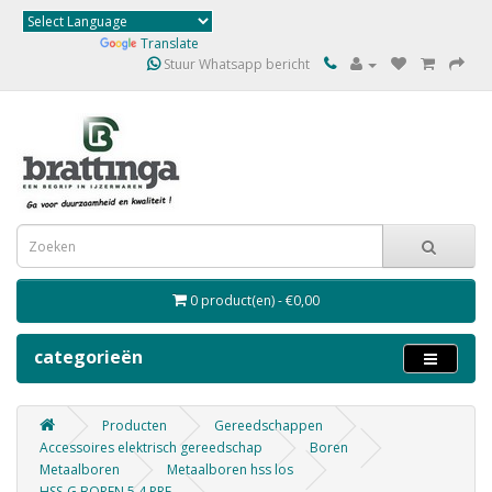
Powered by
Translate
Stuur Whatsapp bericht
0 product(en) - €0,00
categorieën
Producten
Gereedschappen
Accessoires elektrisch gereedschap
Boren
Metaalboren
Metaalboren hss los
HSS-G BOREN 5,4 PRE