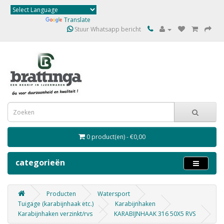
Powered by
Translate
Stuur Whatsapp bericht
0 product(en) - €0,00
categorieën
Producten
Watersport
Tuigage (karabijnhaak etc.)
Karabijnhaken
Karabijnhaken verzinkt/rvs
KARABIJNHAAK 316 50X5 RVS