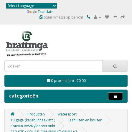
Powered by
Translate
Stuur Whatsapp bericht
0 product(en) - €0,00
categorieën
Producten
Watersport
Tuigage (karabijnhaak etc.)
Lashulsen en kousen
Kousen RVS/Nylon/Verzinkt
710-07E / KOUS B-DIN 6899 07-08MM VZ.