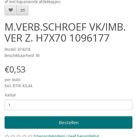
af met bijpassende afdekkapjes.
M.VERB.SCHROEF VK/IMB.
VER Z. H7X70 1096177
Model: 474218
Beschikbaarheid: 45
€0,53
per stuks
Excl. BTW: €0,44
Aantal
Bestellen
0 beoordeling(en)
/
Geef beoordeling