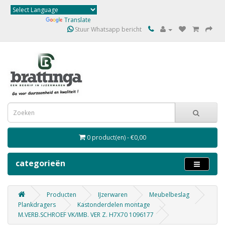
Powered by
Translate
Stuur Whatsapp bericht
0 product(en) - €0,00
categorieën
Producten
IJzerwaren
Meubelbeslag
Plankdragers
Kastonderdelen montage
M.VERB.SCHROEF VK/IMB. VER Z. H7X70 1096177