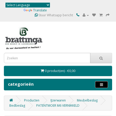
Powered by
Translate
Stuur Whatsapp bericht
0 product(en) - €0,00
categorieën
Producten
IJzerwaren
Meubelbeslag
Bedbeslag
PATENTMOER M6 VERNIKKELD