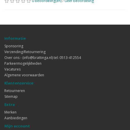
0 beoordeling(en)
/
Geef beoordeling
Informatie
Sponsoring
Verzending/Retournering
Over ons - (info@brattinga.nl) tel: 0513-412554
Parkeermogelijkheden
Vacatures
Algemene voorwaarden
Klantenservice
Retourneren
Sitemap
Extra
Merken
Aanbiedingen
Mijn account