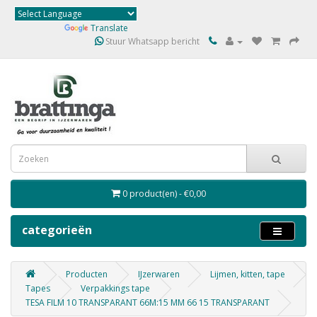
Powered by
Translate
Stuur Whatsapp bericht
0 product(en) - €0,00
categorieën
Producten
IJzerwaren
Lijmen, kitten, tape
Tapes
Verpakkings tape
TESA FILM 10 TRANSPARANT 66M:15 MM 66 15 TRANSPARANT