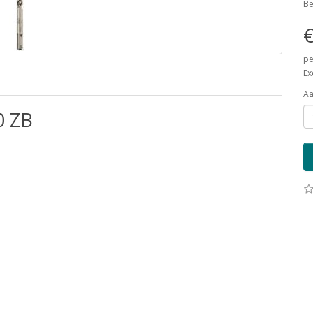
Be
€
pe
Ex
Aa
 ZB