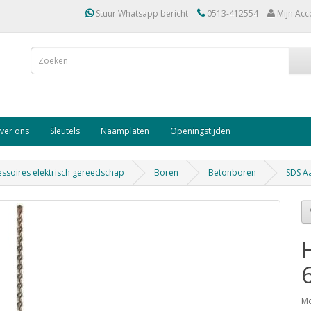
Stuur Whatsapp bericht
0513-412554
Mijn Acc
ver ons
Sleutels
Naamplaten
Openingstijden
ssoires elektrisch gereedschap
Boren
Betonboren
SDS Aa
Mo