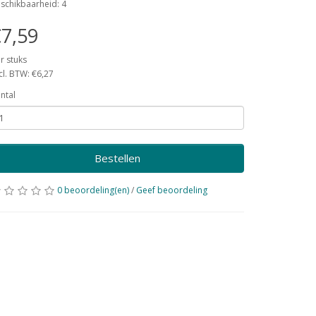
schikbaarheid: 4
7,59
r stuks
cl. BTW: €6,27
ntal
Bestellen
0 beoordeling(en)
/
Geef beoordeling