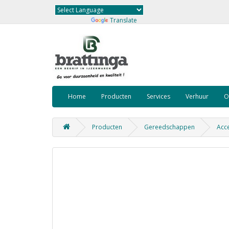
Powered by
Translate
Home
Producten
Services
Verhuur
O
Producten
Gereedschappen
Acce