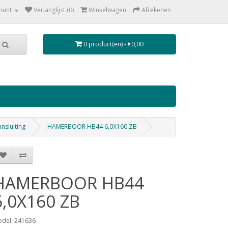
ount
Verlanglijst (0)
Winkelwagen
Afrekenen
0 product(en) - €0,00
nsluiting
HAMERBOOR HB44 6,0X160 ZB
HAMERBOOR HB44
6,0X160 ZB
del: 241636