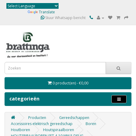
Powered by
Translate
Stuur Whatsapp bericht
0 product(en) - €0,00
categorieën
Producten
Gereedschappen
Accessoires elektrisch gereedschap
Boren
Houtboren
Houtspiraalboren
HOUTSPIRAALBOREN SET 4-10 MM 5 DELIG