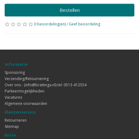
Bestellen
0 beoordeling(en)
/
Geef beoordeling
Informatie
Sponsoring
Verzending/Retournering
Over ons - (info@brattinga.nl) tel: 0513-412554
Parkeermogelijkheden
Vacatures
Algemene voorwaarden
Klantenservice
Retourneren
Sitemap
Extra