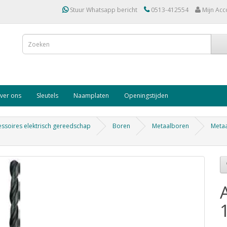
Stuur Whatsapp bericht
0513-412554
Mijn Acc
ver ons
Sleutels
Naamplaten
Openingstijden
ssoires elektrisch gereedschap
Boren
Metaalboren
Metaa