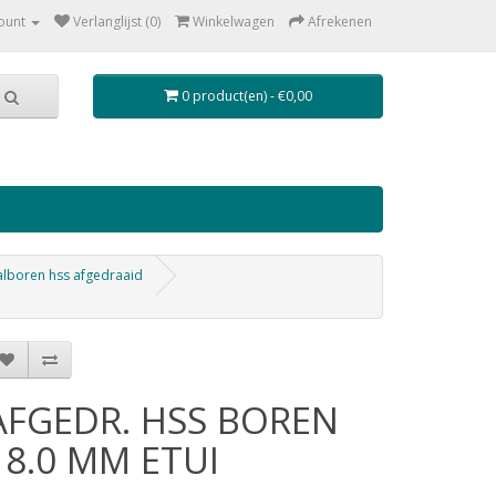
ount
Verlanglijst (0)
Winkelwagen
Afrekenen
0 product(en) - €0,00
lboren hss afgedraaid
AFGEDR. HSS BOREN
18.0 MM ETUI