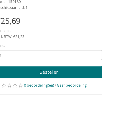
del: 159180
schikbaarheid: 1
25,69
r stuks
cl. BTW: €21,23
ntal
Bestellen
0 beoordeling(en)
/
Geef beoordeling