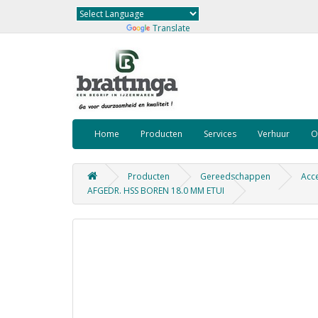
Powered by
Translate
Home
Producten
Services
Verhuur
O
Producten
Gereedschappen
Acce
AFGEDR. HSS BOREN 18.0 MM ETUI