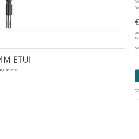
Mo
Be
€
pe
Ex
Aa
MM ETUI
g: in etui.