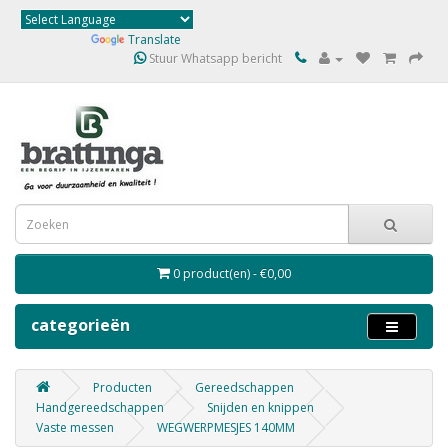
Powered by
Translate
Stuur Whatsapp bericht
0 product(en) - €0,00
categorieën
Producten
Gereedschappen
Handgereedschappen
Snijden en knippen
Vaste messen
WEGWERPMESJES 140MM