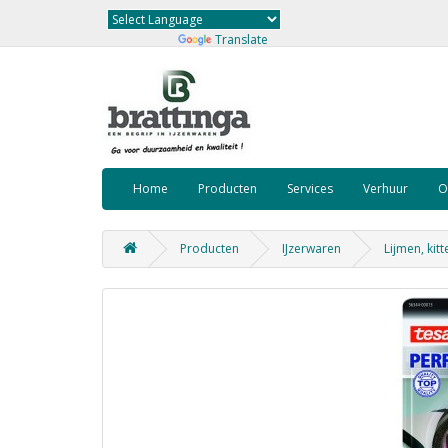
Powered by
Translate
Home
Producten
Services
Verhuur
O
Producten
IJzerwaren
Lijmen, kitt