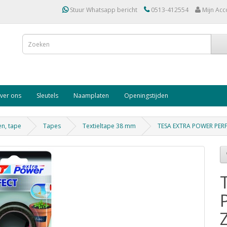
Stuur Whatsapp bericht
0513-412554
Mijn Acc
ver ons
Sleutels
Naamplaten
Openingstijden
en, tape
Tapes
Textieltape 38 mm
TESA EXTRA POWER PER