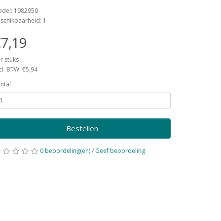
del: 1982950
schikbaarheid: 1
7,19
r stuks
cl. BTW: €5,94
ntal
Bestellen
0 beoordeling(en)
/
Geef beoordeling